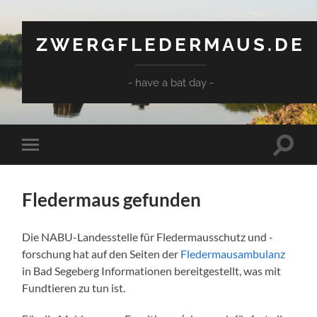
ZWERGFLEDERMAUS.DE
- have a bat day -
Suchfe
Mobile-
ein-/a
Menü
ein-/ausblenden
Fledermaus gefunden
Die NABU-Landesstelle für Fledermausschutz und -
forschung hat auf den Seiten der
Fledermausambulanz
in Bad Segeberg Informationen bereitgestellt, was mit
Fundtieren zu tun ist.