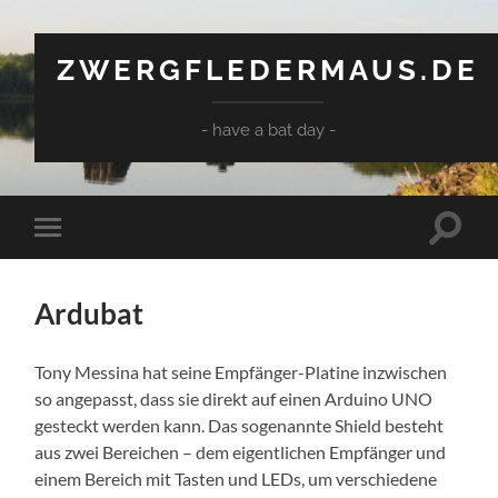
ZWERGFLEDERMAUS.DE
- have a bat day -
Suchfe
Mobile-
ein-/a
Menü
ein-/ausblenden
Ardubat
Tony Messina hat seine Empfänger-Platine inzwischen
so angepasst, dass sie direkt auf einen Arduino UNO
gesteckt werden kann. Das sogenannte Shield besteht
aus zwei Bereichen – dem eigentlichen Empfänger und
einem Bereich mit Tasten und LEDs, um verschiedene